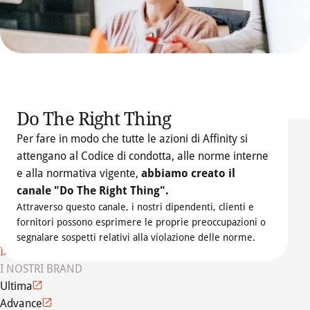
Do The Right Thing
Per fare in modo che tutte le azioni di Affinity si
attengano al Codice di condotta, alle norme interne
e alla normativa vigente,
abbiamo creato il
FONDAZIONE PETCARE
canale "Do The Right Thing".
Chi siamo
Attraverso questo canale, i nostri dipendenti, clienti e
Scarica la politica del canale dedicato alle 
Il nostro team
fornitori possono esprimere le proprie preoccupazioni o
segnalazioni
Fondazione Affinity
segnalare sospetti relativi alla violazione delle norme.
Impegno etico
I NOSTRI BRAND
Ultima
Advance