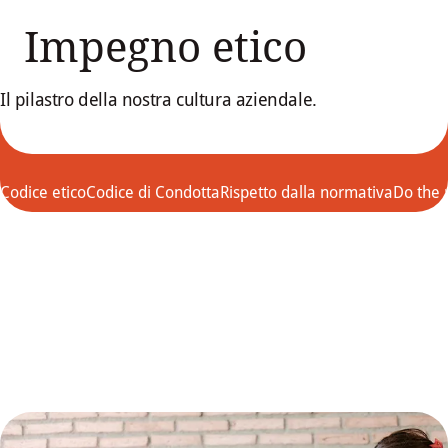
Impegno etico
Il pilastro della nostra cultura aziendale.
Codice etico
Codice di Condotta
Rispetto dalla normativa
Do the r