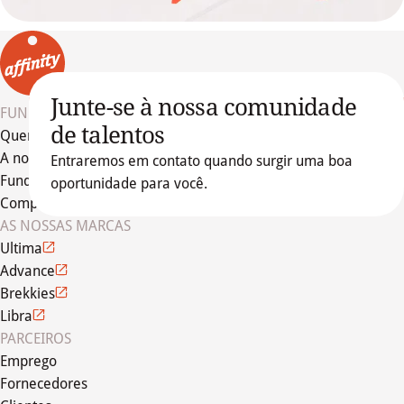
Junte-se à nossa comunidade
FUNDAÇÃO PETCARE
de talentos
Quem somos
A nossa equipa
Juntar-se agora
Entraremos em contato quando surgir uma boa
Fundação Affinity
oportunidade para você.
Compromisso ético
AS NOSSAS MARCAS
Ultima
Advance
Brekkies
Libra
PARCEIROS
Emprego
Fornecedores