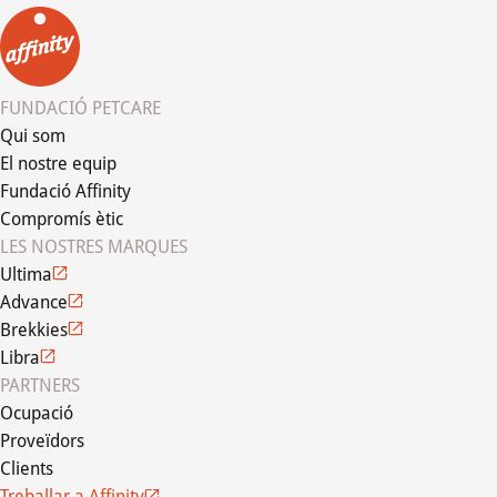
FUNDACIÓ PETCARE
Qui som
El nostre equip
Fundació Affinity
Compromís ètic
LES NOSTRES MARQUES
Ultima
Advance
Brekkies
Libra
PARTNERS
Ocupació
Proveïdors
Clients
Treballar a Affinity