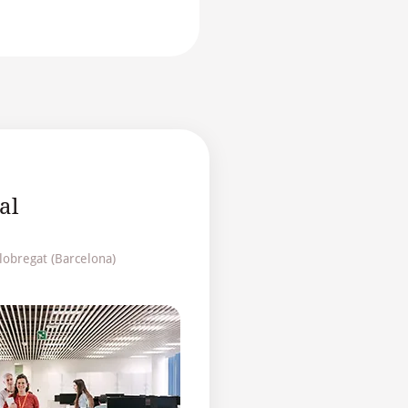
al
lobregat (Barcelona)