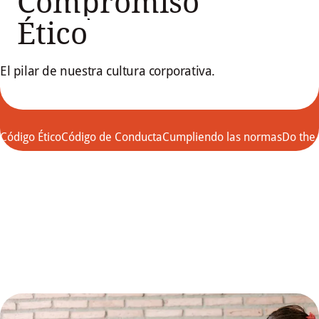
Compromiso
Ético
El pilar de nuestra cultura corporativa.
Código Ético
Código de Conducta
Cumpliendo las normas
Do the 