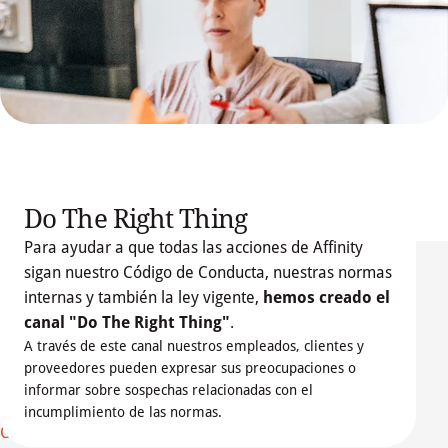
Do The Right Thing
Para ayudar a que todas las acciones de Affinity
sigan nuestro Código de Conducta, nuestras normas
internas y también la ley vigente,
hemos creado el
canal
"Do The Right Thing"
.
AFFINITY PETCARE
A través de este canal nuestros empleados, clientes y
Quiénes somos
proveedores pueden expresar sus preocupaciones o
Nuestro equipo
Descárgate la política del canal de denuncias
informar sobre sospechas relacionadas con el
Fundación Affinity
incumplimiento de las normas.
Compromiso Ético