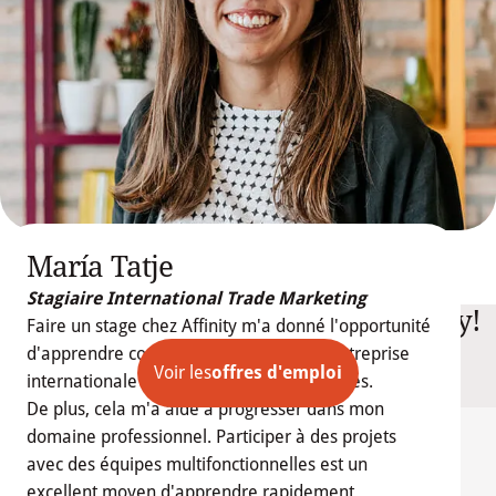
María Tatje
Stagiaire International Trade Marketing
Find your next challenge at Affinity!
Faire un stage chez Affinity m'a donné l'opportunité
d'apprendre comment fonctionne une entreprise
Voir les
offres d'emploi
internationale avec une vision à 360 degrés.
De plus, cela m'a aidé à progresser dans mon
domaine professionnel. Participer à des projets
avec des équipes multifonctionnelles est un
excellent moyen d'apprendre rapidement.