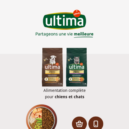
toujours été un facteur déterminant du lien existant
avec nos animaux. Pour cette raison, chez Affinity
nous
nourrissons des liens sains
, en offrant par
l'intermédiaire de nos marques la solution
nutritionnelle la plus adaptée aux besoins de votre
animal de compagnie.
Alimentation complète
pour
chiens et chats